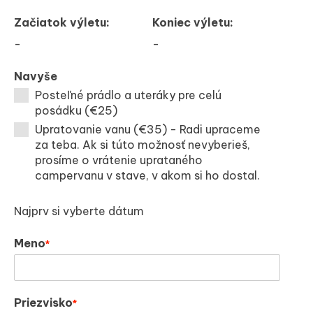
Začiatok výletu:
Koniec výletu:
-
-
Navyše
Posteľné prádlo a uteráky pre celú
posádku (€25)
Upratovanie vanu (€35) - Radi upraceme
za teba. Ak si túto možnosť nevyberieš,
prosíme o vrátenie uprataného
campervanu v stave, v akom si ho dostal.
Najprv si vyberte dátum
Meno
*
Priezvisko
*