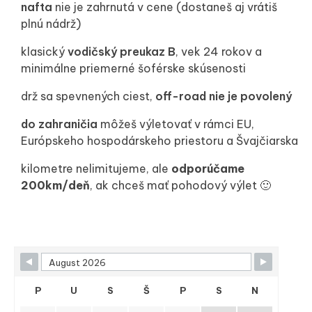
nafta
nie je zahrnutá v cene (dostaneš aj vrátiš
plnú nádrž)
klasický
vodičský preukaz B
, vek 24 rokov a
minimálne priemerné šoférske skúsenosti
drž sa spevnených ciest,
off-road nie je povolený
do zahraničia
môžeš výletovať v rámci EU,
Európskeho hospodárskeho priestoru a Švajčiarska
kilometre nelimitujeme, ale
odporúčame
200km/deň
, ak chceš mať pohodový výlet 🙂
P
U
S
Š
P
S
N