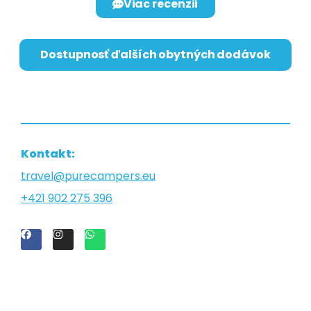
Viac recenzií
Dostupnosť ďalších obytných dodávok
Kontakt:
travel@purecampers.eu
+421 902 275 396