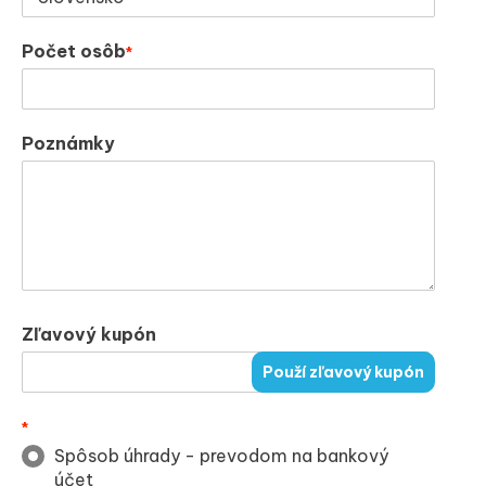
Počet osôb
*
Poznámky
Zľavový kupón
Použí zľavový kupón
*
Spôsob úhrady - prevodom na bankový
účet