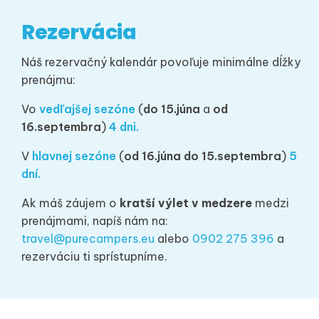
Rezervácia
Náš rezervačný kalendár povoľuje minimálne dĺžky
prenájmu:
Vo
vedľajšej sezóne
(
do 15.júna
a
od
16.septembra
)
4 dni.
V
hlavnej sezóne
(
od 16.júna do 15.septembra
)
5
dní.
Ak máš záujem o
kratší výlet v medzere
medzi
prenájmami,
napíš nám
na:
travel@purecampers.eu
alebo
0902 275 396
a
rezerváciu ti sprístupníme.