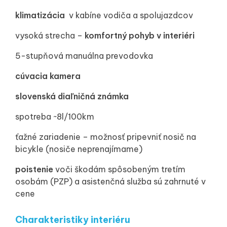
klimatizácia
v kabíne vodiča a spolujazdcov
vysoká strecha –
komfortný pohyb v interiéri
5-stupňová manuálna prevodovka
cúvacia kamera
slovenská diaľničná známka
spotreba ~8l/100km
ťažné zariadenie – možnosť pripevniť nosič na
bicykle (nosiče neprenajímame)
poistenie
voči škodám spôsobeným tretím
osobám (PZP) a asistenčná služba sú zahrnuté v
cene
Charakteristiky interiéru