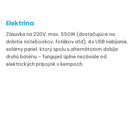
Elektrina
Zásuvka na 220V, max. 550W (dostačujúce na
dobitie notebookov, foťákov atď), 4x USB nabíjanie,
solárny panel, ktorý spolu s alternátorom dobíja
druhú batériu – funguješ úplne nezávisle od
elektrických prípojok v kempoch.