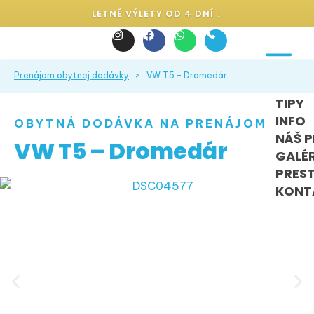
LETNÉ VÝLETY OD 4 DNÍ ↓
Prenájom obytnej dodávky
> VW T5 – Dromedár
OBYTNÉ
TIPY
INFO
OBYTNÁ DODÁVKA NA PRENÁJOM
NÁŠ P
VW T5 – Dromedár
GALÉ
PRES
KONT