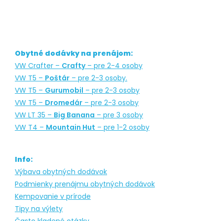
Obytné dodávky na prenájom:
VW Crafter –
Crafty
– pre 2-4 osoby
VW T5 –
Poštár
– pre 2-3 osoby.
VW T5 –
Gurumobil
– pre 2-3 osoby
VW T5 –
Dromedár
– pre 2-3 osoby
VW LT 35 –
Big Banana
– pre 3 osoby
VW T4 –
Mountain Hut
– pre 1-2 osoby
Info:
Výbava obytných dodávok
Podmienky prenájmu obytných dodávok
Kempovanie v prírode
Tipy na výlety
Často kladené otázky